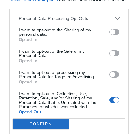
30/1/2026, στο τηλ: 25313-52455 και ώρες 8:00-14:00
third parties.
(Δήμητρα Σιδερούδη).
Personal Data Processing Opt Outs
I want to opt-out of the Sharing of my
personal data.
Opted In
Τηλεφωνικό Κέντρο
I want to opt-out of the Sale of my
Personal Data.
Τηλεφωνικό Κέντρο
25313-52400
Opted In
FAX Δήμου
25310-22756
I want to opt-out of processing my
Γραφείο Δημάρχου
25310-82177
Personal Data for Targeted Advertising.
Opted In
Κ.Ε.Π.
25310-83300
Κ.Α.Π.Η.
25310-22797
I want to opt-out of Collection, Use,
Retention, Sale, and/or Sharing of my
Νοσοκομείο
25310-22222
Personal Data that Is Unrelated with the
Purposes for which it was collected.
Αστυνομικό Τμήμα
25310-22100
Opted Out
Κ.Τ.Ε.Λ.
25310-22912
Ο.Σ.Ε.
25310-22650
CONFIRM
Αρχ. Μουσείο
25310-22411