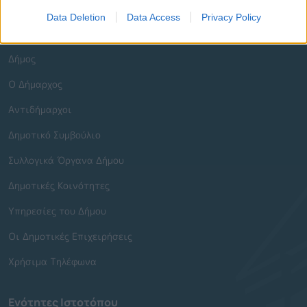
Data Deletion
Data Access
Privacy Policy
Γρήγορη Πλοήγηση
Δήμος
Ο Δήμαρχος
Αντιδήμαρχοι
Δημοτικό Συμβούλιο
Συλλογικά Όργανα Δήμου
Δημοτικές Κοινότητες
Υπηρεσίες του Δήμου
Οι Δημοτικές Επιχειρήσεις
Χρήσιμα Τηλέφωνα
Ενότητες Ιστοτόπου