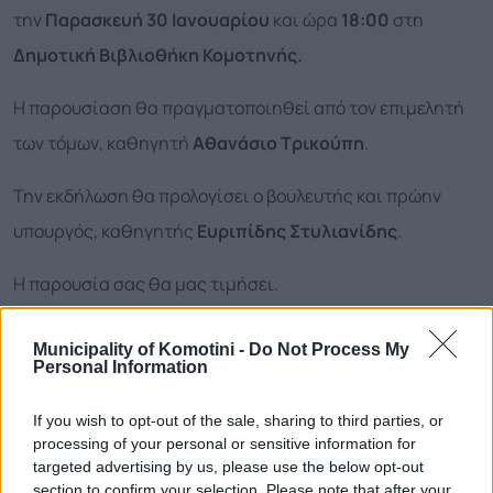
την
Παρασκευή 30 Ιανουαρίου
και ώρα
18:00
στη
Δημοτική Βιβλιοθήκη Κομοτηνής.
Η παρουσίαση θα πραγματοποιηθεί από τον επιμελητή
των τόμων, καθηγητή
Αθανάσιο Τρικούπη
.
Την εκδήλωση θα προλογίσει ο βουλευτής και πρώην
υπουργός, καθηγητής
Ευριπίδης Στυλιανίδης
.
Η παρουσία σας θα μας τιμήσει.
Για οποιαδήποτε πληροφορία, επικοινωνήστε με τη
Municipality of Komotini -
Do Not Process My
Personal Information
Δημοτική Βιβλιοθήκη Κομοτηνής
If you wish to opt-out of the sale, sharing to third parties, or
τηλ: 2531022589.
processing of your personal or sensitive information for
targeted advertising by us, please use the below opt-out
section to confirm your selection. Please note that after your