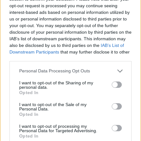
opt-out request is processed you may continue seeing
Τηλεφωνικό Κέντρο
interest-based ads based on personal information utilized by
us or personal information disclosed to third parties prior to
Τηλεφωνικό Κέντρο
25313-52400
your opt-out. You may separately opt-out of the further
FAX Δήμου
25310-22756
disclosure of your personal information by third parties on the
IAB’s list of downstream participants. This information may
Γραφείο Δημάρχου
25310-82177
also be disclosed by us to third parties on the
IAB’s List of
Κ.Ε.Π.
25310-83300
Downstream Participants
that may further disclose it to other
Κ.Α.Π.Η.
25310-22797
third parties.
Νοσοκομείο
25310-22222
Personal Data Processing Opt Outs
Αστυνομικό Τμήμα
25310-22100
Κ.Τ.Ε.Λ.
25310-22912
I want to opt-out of the Sharing of my
personal data.
Ο.Σ.Ε.
25310-22650
Opted In
Αρχ. Μουσείο
25310-22411
I want to opt-out of the Sale of my
Personal Data.
Opted In
Γρήγορη Πλοήγηση
I want to opt-out of processing my
Personal Data for Targeted Advertising.
Δήμος
Opted In