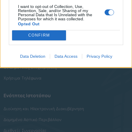
Ο Δήμαρχος
I want to opt-out of Collection, Use,
Retention, Sale, and/or Sharing of my
Αντιδήμαρχοι
Personal Data that Is Unrelated with the
Purposes for which it was collected.
Δημοτικό Συμβούλιο
Opted Out
Συλλογικά Όργανα Δήμου
CONFIRM
Δημοτικές Κοινότητες
Υπηρεσίες του Δήμου
Data Deletion
Data Access
Privacy Policy
Οι Δημοτικές Επιχειρήσεις
Χρήσιμα Τηλέφωνα
Ενότητες Ιστοτόπου
Διοίκηση και Ηλεκτρονική Διακυβέρνηση
Δομημένο Αστικό Περιβάλλον
Διεθνείς Συνεργασίες