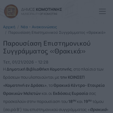
Παράκαμψη προς το κυρί
ΔΗΜΟΣ
ΚΟΜΟΤΗΝΗΣ
MUNICIPALITY
OF KOMOTINI
Αρχική
Νέα - Ανακοινώσεις
Παρουσίαση Επιστημονικού Συγγράμματος «Θρακικά»
Παρουσίαση Επιστημονικού
Συγγράμματος «Θρακικά»
Τετ, 01/21/2026 - 12:28
Η
Δημοτική Βιβλιοθήκη Κομοτηνής
, στο πλαίσιο των
δράσεων που υλοποιούνται με
την ΚΟΙΝΣΕΠ
«Κομοτηνή εν Δράσει»
, το
Θρακικό Κέντρο- Εταιρεία
Θρακικών Μελετών
και οι
Εκδόσεις Ευρασία
σας
ου
ου
προσκαλούν στην παρουσίαση του
18
και
19
τόμου
(σειρά Β’) του επιστημονικού συγγράμματος «
Θρακικά
»