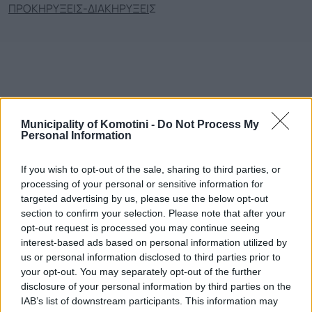
ΠΡΟΚΗΡΥΞΕΙΣ-ΔΙΑΚΗΡΥΞΕΙ
Σ
Municipality of Komotini -
Do Not Process My
Personal Information
Τηλεφωνικό Κέντρο
Τηλεφωνικό Κέντρο
25313-52400
If you wish to opt-out of the sale, sharing to third parties, or
processing of your personal or sensitive information for
FAX Δήμου
25310-22756
targeted advertising by us, please use the below opt-out
Γραφείο Δημάρχου
25310-82177
section to confirm your selection. Please note that after your
Κ.Ε.Π.
25310-83300
opt-out request is processed you may continue seeing
Κ.Α.Π.Η.
25310-22797
interest-based ads based on personal information utilized by
us or personal information disclosed to third parties prior to
Νοσοκομείο
25310-22222
your opt-out. You may separately opt-out of the further
Αστυνομικό Τμήμα
25310-22100
disclosure of your personal information by third parties on the
Κ.Τ.Ε.Λ.
25310-22912
IAB’s list of downstream participants. This information may