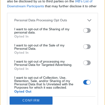
also be disclosed by us to third parties on the
IAB’s List of
Ο.Σ.Ε.
25310-22650
Downstream Participants
that may further disclose it to other
Αρχ. Μουσείο
25310-22411
third parties.
Personal Data Processing Opt Outs
Γρήγορη Πλοήγηση
I want to opt-out of the Sharing of my
Δήμος
personal data.
Opted In
Ο Δήμαρχος
I want to opt-out of the Sale of my
Personal Data.
Αντιδήμαρχοι
Opted In
Δημοτικό Συμβούλιο
I want to opt-out of processing my
Personal Data for Targeted Advertising.
Συλλογικά Όργανα Δήμου
Opted In
Δημοτικές Κοινότητες
I want to opt-out of Collection, Use,
Retention, Sale, and/or Sharing of my
Personal Data that Is Unrelated with the
Υπηρεσίες του Δήμου
Purposes for which it was collected.
Opted Out
Οι Δημοτικές Επιχειρήσεις
CONFIRM
Χρήσιμα Τηλέφωνα