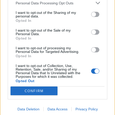
Personal Data Processing Opt Outs
Ο Δήμαρχος
I want to opt-out of the Sharing of my
Αντιδήμαρχοι
personal data.
Opted In
Δημοτικό Συμβούλιο
I want to opt-out of the Sale of my
Personal Data.
Συλλογικά Όργανα Δήμου
Opted In
Δημοτικές Κοινότητες
I want to opt-out of processing my
Personal Data for Targeted Advertising.
Υπηρεσίες του Δήμου
Opted In
Οι Δημοτικές Επιχειρήσεις
I want to opt-out of Collection, Use,
Retention, Sale, and/or Sharing of my
Χρήσιμα Τηλέφωνα
Personal Data that Is Unrelated with the
Purposes for which it was collected.
Opted Out
Ενότητες Ιστοτόπου
CONFIRM
Διοίκηση και Ηλεκτρονική Διακυβέρνηση
Δομημένο Αστικό Περιβάλλον
Data Deletion
Data Access
Privacy Policy