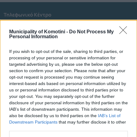
Τηλεφωνικό Κέντρο
Τηλεφωνικό Κέντρο
25313-52400
Municipality of Komotini -
Do Not Process My
FAX Δήμου
25310-22756
Personal Information
Γραφείο Δημάρχου
25310-82177
If you wish to opt-out of the sale, sharing to third parties, or
Κ.Ε.Π.
25310-83300
processing of your personal or sensitive information for
Κ.Α.Π.Η.
25310-22797
targeted advertising by us, please use the below opt-out
Νοσοκομείο
25310-22222
section to confirm your selection. Please note that after your
Αστυνομικό Τμήμα
opt-out request is processed you may continue seeing
25310-22100
interest-based ads based on personal information utilized by
Κ.Τ.Ε.Λ.
25310-22912
us or personal information disclosed to third parties prior to
Ο.Σ.Ε.
25310-22650
your opt-out. You may separately opt-out of the further
Αρχ. Μουσείο
25310-22411
disclosure of your personal information by third parties on the
IAB’s list of downstream participants. This information may
also be disclosed by us to third parties on the
IAB’s List of
Γρήγορη Πλοήγηση
Downstream Participants
that may further disclose it to other
third parties.
Δήμος