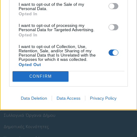
I want to opt-out of the Sale of my
Νοσοκομείο
25310-22222
Personal Data.
Αστυνομικό Τμήμα
25310-22100
Opted In
Κ.Τ.Ε.Λ.
25310-22912
I want to opt-out of processing my
Personal Data for Targeted Advertising.
Ο.Σ.Ε.
25310-22650
Opted In
Αρχ. Μουσείο
25310-22411
I want to opt-out of Collection, Use,
Retention, Sale, and/or Sharing of my
Personal Data that Is Unrelated with the
Γρήγορη Πλοήγηση
Purposes for which it was collected.
Opted Out
Δήμος
CONFIRM
Ο Δήμαρχος
Αντιδήμαρχοι
Data Deletion
Data Access
Privacy Policy
Δημοτικό Συμβούλιο
Συλλογικά Όργανα Δήμου
Δημοτικές Κοινότητες