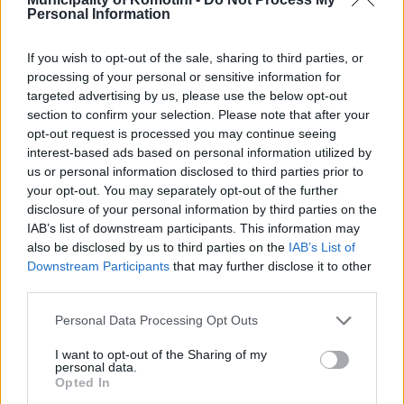
Personal Information
απορρίπτουν εντός των ειδικών κλωβών, έτσι ώστε να
γίνεται η σωστή απομάκρυνση και διαχείρισή τους από
If you wish to opt-out of the sale, sharing to third parties, or
αδειοδοτημένους επαγγελματίες.
processing of your personal or sensitive information for
targeted advertising by us, please use the below opt-out
section to confirm your selection. Please note that after your
Με τον τρόπο αυτό προστατεύουμε το περιβάλλον, τη
opt-out request is processed you may continue seeing
δημόσια υγεία και τον υδάτινο πλούτο του τόπου και της
interest-based ads based on personal information utilized by
us or personal information disclosed to third parties prior to
χώρας μας.
your opt-out. You may separately opt-out of the further
disclosure of your personal information by third parties on the
IAB’s list of downstream participants. This information may
also be disclosed by us to third parties on the
IAB’s List of
Τηλεφωνικό Κέντρο
Downstream Participants
that may further disclose it to other
third parties.
Τηλεφωνικό Κέντρο
25313-52400
Personal Data Processing Opt Outs
FAX Δήμου
25310-22756
Γραφείο Δημάρχου
25310-82177
I want to opt-out of the Sharing of my
personal data.
Κ.Ε.Π.
25310-83300
Opted In
Κ.Α.Π.Η.
25310-22797