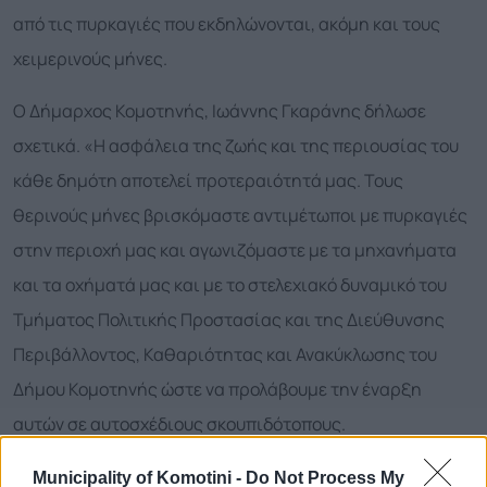
από τις πυρκαγιές που εκδηλώνονται, ακόμη και τους
χειμερινούς μήνες.
Ο Δήμαρχος Κομοτηνής, Ιωάννης Γκαράνης δήλωσε
σχετικά. «Η ασφάλεια της ζωής και της περιουσίας του
κάθε δημότη αποτελεί προτεραιότητά μας. Τους
θερινούς μήνες βρισκόμαστε αντιμέτωποι με πυρκαγιές
στην περιοχή μας και αγωνιζόμαστε με τα μηχανήματα
και τα οχήματά μας και με το στελεχιακό δυναμικό του
Τμήματος Πολιτικής Προστασίας και της Διεύθυνσης
Περιβάλλοντος, Καθαριότητας και Ανακύκλωσης του
Δήμου Κομοτηνής ώστε να προλάβουμε την έναρξη
αυτών σε αυτοσχέδιους σκουπιδότοπους.
Δυστυχώς αποτελεί συνήθεια για πολλούς η απόρριψη
Municipality of Komotini -
Do Not Process My