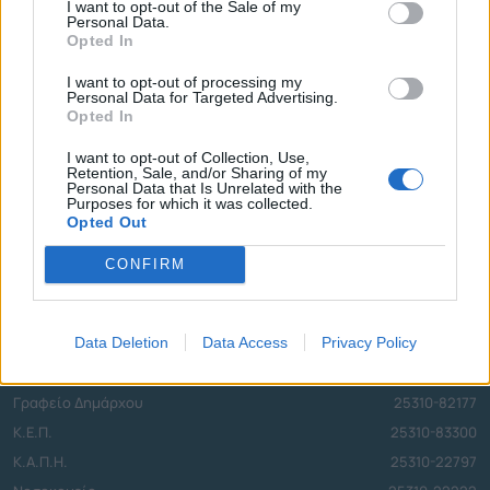
I want to opt-out of the Sale of my
επικοινωνούν με τη Διεύθυνση Περιβάλλοντος,
Personal Data.
Opted In
Καθαριότητας και Ανακύκλωσης στο τηλέφωνο
I want to opt-out of processing my
2531022810, είτε να στέλνουν email στο
Personal Data for Targeted Advertising.
Opted In
dpka@komotini.gr
είτε να υποβάλλουν το αίτημά τους
I want to opt-out of Collection, Use,
στην εφαρμογή του Δήμου Κομοτηνής
Retention, Sale, and/or Sharing of my
Personal Data that Is Unrelated with the
https://komotini.page.link/getApp
Purposes for which it was collected.
Opted Out
CONFIRM
Τηλεφωνικό Κέντρο
Data Deletion
Data Access
Privacy Policy
Τηλεφωνικό Κέντρο
25313-52400
FAX Δήμου
25310-22756
Γραφείο Δημάρχου
25310-82177
Κ.Ε.Π.
25310-83300
Κ.Α.Π.Η.
25310-22797