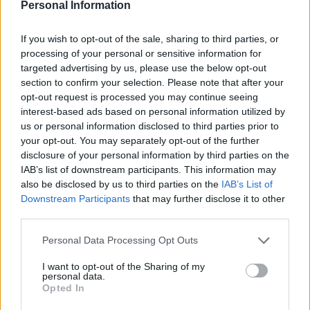
Personal Information
διαφόρων αντικειμένων συχνά ογκωδών σε χώρους
περιφερειακά του αστικού ιστού. Θα πρέπει όμως το
If you wish to opt-out of the sale, sharing to third parties, or
processing of your personal or sensitive information for
έθος ν’ αντικατασταθεί από το ήθος και να φροντίσουμε
targeted advertising by us, please use the below opt-out
όλοι τη σωστή διαχείριση των απορριμμάτων για λόγους
section to confirm your selection. Please note that after your
opt-out request is processed you may continue seeing
προστασίας της δημόσιας υγείας αλλά και της
interest-based ads based on personal information utilized by
ασφάλειας τόσο του ανθρώπου όσο και του
us or personal information disclosed to third parties prior to
your opt-out. You may separately opt-out of the further
περιβάλλοντος.
disclosure of your personal information by third parties on the
IAB’s list of downstream participants. This information may
Αλλάζουμε νοοτροπία, σεβόμαστε τον συνάνθρωπό μας
also be disclosed by us to third parties on the
IAB’s List of
Downstream Participants
that may further disclose it to other
και το περιβάλλον, δεν παρανομούμε. Ας μην ξεχνάμε ότι
third parties.
η ρύπανση του περιβάλλοντος συνιστά ποινικό αδίκημα
Personal Data Processing Opt Outs
και ταυτόχρονα είναι αδίκημα ενάντια της ζωής».
I want to opt-out of the Sharing of my
personal data.
Οι δημότες που θέλουν να ανακυκλώσουν Ηλεκτρικές
Opted In
Συσκευές, Ογκώδη Απόβλητα και Κλαδιά μπορούν να