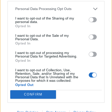
θα βελτιώσουν την καθημερινότητα των κατοίκων».
Personal Data Processing Opt Outs
I want to opt-out of the Sharing of my
personal data.
Τηλεφωνικό Κέντρο
Opted In
Τηλεφωνικό Κέντρο
25313-52400
I want to opt-out of the Sale of my
Personal Data.
FAX Δήμου
25310-22756
Opted In
Γραφείο Δημάρχου
25310-82177
I want to opt-out of processing my
Κ.Ε.Π.
25310-83300
Personal Data for Targeted Advertising.
Opted In
Κ.Α.Π.Η.
25310-22797
Νοσοκομείο
25310-22222
I want to opt-out of Collection, Use,
Retention, Sale, and/or Sharing of my
Αστυνομικό Τμήμα
25310-22100
Personal Data that Is Unrelated with the
Purposes for which it was collected.
Κ.Τ.Ε.Λ.
25310-22912
Opted Out
Ο.Σ.Ε.
25310-22650
CONFIRM
Αρχ. Μουσείο
25310-22411
Γρήγορη Πλοήγηση