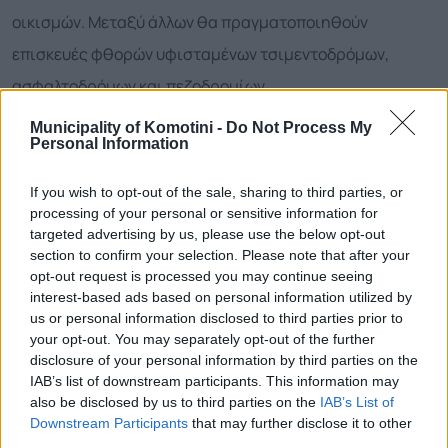
οικισμών. Μεταξύ άλλων θα πραγματοποιηθούν
επισκευές φθορών υφισταμένων τσιμεντοδρόμων,
ασφαλτοδρόμων και πεζοδρομίων.
Municipality of Komotini -
Do Not Process My
Ο Δήμαρχος Κομοτηνής σε δηλώσεις του μετά την
Personal Information
υπογραφή της σύμβασης τόνισε τα εξής: «Οι κάτοικοι
If you wish to opt-out of the sale, sharing to third parties, or
των οικισμών μας ήταν, είναι και θα είναι ισότιμοι
processing of your personal or sensitive information for
δημότες μας. Με το συγκεκριμένο έργο θα
targeted advertising by us, please use the below opt-out
section to confirm your selection. Please note that after your
ανταποκριθούμε σε μέρος των αναγκών και των
opt-out request is processed you may continue seeing
αιτημάτων των ανθρώπων που κατοικούν και στηρίζουν
interest-based ads based on personal information utilized by
us or personal information disclosed to third parties prior to
τα χωριά μας, προτεραιοποιώντας τις αποκαταστάσεις
your opt-out. You may separately opt-out of the further
εντός των οικισμών καθώς και των δρόμων που τους
disclosure of your personal information by third parties on the
IAB’s list of downstream participants. This information may
συνδέουν. Στο μέτρο των οικονομικών δυνατοτήτων του
also be disclosed by us to third parties on the
IAB’s List of
Δήμου μας προχωράμε βήμα- βήμα σε παρεμβάσεις που
Downstream Participants
that may further disclose it to other
third parties.