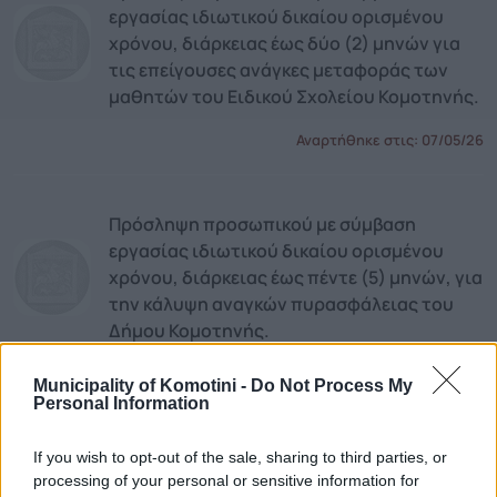
εργασίας ιδιωτικού δικαίου ορισμένου
χρόνου, διάρκειας έως δύο (2) μηνών για
τις επείγουσες ανάγκες μεταφοράς των
μαθητών του Ειδικού Σχολείου Κομοτηνής.
Αναρτήθηκε στις:
07/05/26
Πρόσληψη προσωπικού με σύμβαση
εργασίας ιδιωτικού δικαίου ορισμένου
χρόνου, διάρκειας έως πέντε (5) μηνών, για
την κάλυψη αναγκών πυρασφάλειας του
Δήμου Κομοτηνής.
Αναρτήθηκε στις:
07/05/26
Municipality of Komotini -
Do Not Process My
Personal Information
If you wish to opt-out of the sale, sharing to third parties, or
12/2026 ΕΚΤΑΚΤΗ ΣΥΝΕΔΡΙΑΣΗ ΤΟΥ
processing of your personal or sensitive information for
ΔΗΜΟΤΙΚΟΥ ΣΥΜΒΟΥΛΙΟΥ, ΔΙΑ ΠΕΡΙΦΟΡΑΣ