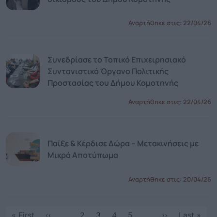
Αναρτήθηκε στις:
22/04/26
Συνεδρίασε το Τοπικό Επιχειρησιακό
Συντονιστικό Όργανο Πολιτικής
Προστασίας του Δήμου Κομοτηνής
Αναρτήθηκε στις:
22/04/26
Παίξε & Κέρδισε Δώρα – Μετακινήσεις με
Μικρό Αποτύπωμα
Αναρτήθηκε στις:
20/04/26
Σελιδοποίηση
First page
Προηγούμενη σελίδα
Next page
Last
« First
‹‹
…
2
3
4
5
…
››
Last »