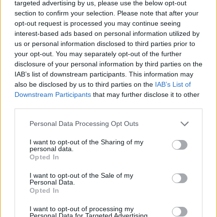
targeted advertising by us, please use the below opt-out
section to confirm your selection. Please note that after your
opt-out request is processed you may continue seeing
Αναρτήθηκε στις:
06/05/26
interest-based ads based on personal information utilized by
us or personal information disclosed to third parties prior to
your opt-out. You may separately opt-out of the further
disclosure of your personal information by third parties on the
11Η/2026 ΕΚΤΑΚΤΗ ΣΥΝΕΔΡΙΑΣΗ ΤΗΣ
IAB’s list of downstream participants. This information may
ΔΗΜΟΤΙΚΗΣ ΕΠΙΤΡΟΠΗΣ
also be disclosed by us to third parties on the
IAB’s List of
Downstream Participants
that may further disclose it to other
Αναρτήθηκε στις:
05/05/26
third parties.
Personal Data Processing Opt Outs
I want to opt-out of the Sharing of my
Διαδραστική Ξενάγηση στα Μνημεία της
personal data.
Κομοτηνής
Opted In
I want to opt-out of the Sale of my
Αναρτήθηκε στις:
05/05/26
Personal Data.
Opted In
I want to opt-out of processing my
Personal Data for Targeted Advertising.