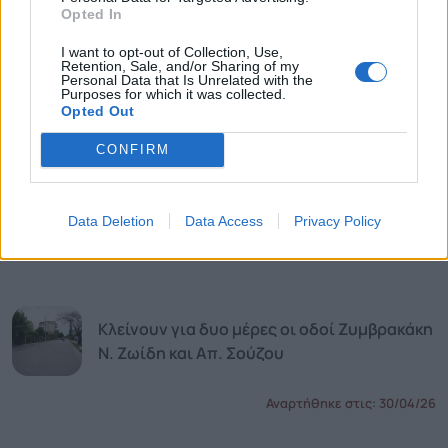
Opted In
Κλείνει στις 5 Μαΐου τμήμα της οδού Θάσου
I want to opt-out of Collection, Use,
Retention, Sale, and/or Sharing of my
Personal Data that Is Unrelated with the
Αναρτήθηκε στις:
04/05/26
Purposes for which it was collected.
Opted Out
CONFIRM
Ολοκληρώθηκε το έργο «Αντιπλημμυρική
Προστασία του Βόρειου Τομέα Κομοτηνής»
Data Deletion
Data Access
Privacy Policy
Αναρτήθηκε στις:
04/05/26
Κλείνουν για δυο μέρες οι οδοί Ζυμβρακάκη
Ν. Ζωίδη και Απ. Σούζου
Αναρτήθηκε στις:
30/04/26