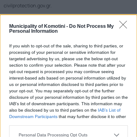
civilprotection.gov.gr.
Με απόφαση του αντιπεριφερειάρχη Ροδόπης
Municipality of Komotini -
Do Not Process My
απαγορεύεται η διέλευση, παραμονή και κυκλοφορία
Personal Information
προσώπων και οχημάτων, με εξαίρεση των περιπτώσεων
If you wish to opt-out of the sale, sharing to third parties, or
που αναφέρονται στο άρθρο 130 του ν.4926/2022
processing of your personal or sensitive information for
(πρόσωπα που κατοικούν ή εργάζονται στις περιοχές του
targeted advertising by us, please use the below opt-out
section to confirm your selection. Please note that after your
άρθρου 129, αποκλειστικά για την μετακίνηση τους από
opt-out request is processed you may continue seeing
interest-based ads based on personal information utilized by
και προς την κατοικία ή εργασία τους, καθώς και
us or personal information disclosed to third parties prior to
πρόσωπα που μετακινούνται εντός του οδικού δικτύου),
your opt-out. You may separately opt-out of the further
disclosure of your personal information by third parties on the
εντός των κάτωθι δασών, δασικών εκτάσεων, πάρκων και
IAB’s list of downstream participants. This information may
αλσών, μεταξύ άλλων σε:
also be disclosed by us to third parties on the
IAB’s List of
Downstream Participants
that may further disclose it to other
1. Δάσος περιοχής Νυμφαίας Κομοτηνής, του Δήμου
third parties.
Κομοτηνής.
Personal Data Processing Opt Outs