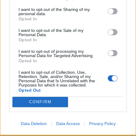
I want to opt-out of the Sharing of my
2. Δασύλλιο Μέσης, στην παραλιακή ζώνη Μέσης του
personal data.
Opted In
Δήμου Κομοτηνής.
I want to opt-out of the Sale of my
ΠΟΛΙΤΙΚΗ ΠΡΟΣΤΑΣΙΑ ΧΑΡΤΗΣ ΕΠΙΚΙΝΔΥΝΟΤΗΤΑΣ
Personal Data.
Opted In
https://civilprotection.gov.gr/arxeio-imerision-xartwn
I want to opt-out of processing my
Personal Data for Targeted Advertising.
ΠΟΛΙΤΙΚΗ ΠΡΟΣΤΑΣΙΑ ΟΔΗΓΙΕΣ
Opted In
https://civilprotection.gov.gr/odigies-prostasias/dasikes-
I want to opt-out of Collection, Use,
Retention, Sale, and/or Sharing of my
pyrkagies
Personal Data that Is Unrelated with the
Purposes for which it was collected.
Opted Out
ΠΟΛΙΤΙΚΗ ΠΡΟΣΤΑΣΙΑ ΔΗΜΟΥ ΚΟΜΟΤΗΝΗΣ
https://komotini.gr/dioikisi-kai-ilektroniki-
CONFIRM
diakybernisi/politiki-prostasia
Data Deletion
Data Access
Privacy Policy