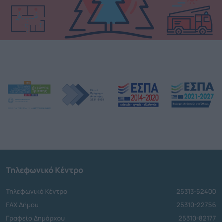
Τηλεφωνικό Κέντρο
Τηλεφωνικό Κέντρο
25313-52400
FAX Δήμου
25310-22756
Γραφείο Δημάρχου
25310-82177