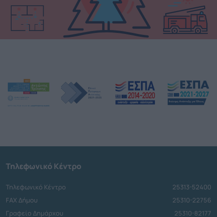
Τηλεφωνικό Κέντρο
Τηλεφωνικό Κέντρο
25313-52400
FAX Δήμου
25310-22756
Γραφείο Δημάρχου
25310-82177