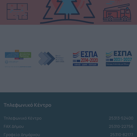
Τηλεφωνικό Κέντρο
Τηλεφωνικό Κέντρο
25313-52400
FAX Δήμου
25310-22756
Γραφείο Δημάρχου
25310-82177