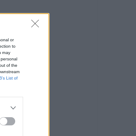
sonal or
ection to
ou may
 personal
out of the
 downstream
B’s List of