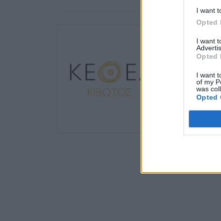
I want t
Opted 
I want 
Advertis
Opted 
I want t
of my P
was col
Opted 