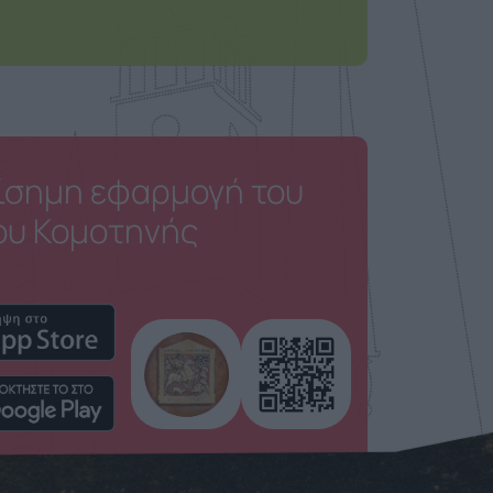
ίσημη εφαρμογή του
ου Κομοτηνής