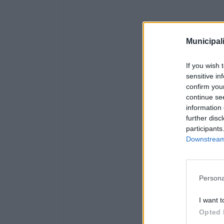
Municipali
If you wish 
sensitive in
confirm you
continue se
information 
further disc
participants
Downstream 
Persona
I want t
Opted 