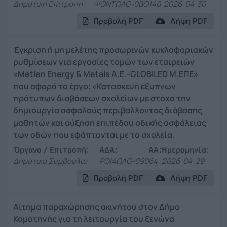
Δημοτική Επιτροπή
ΨΘΝΤΩΛΟ-0ΒΟ
140
2026-04-30
Προβολή PDF
Λήψη PDF
Έγκριση ή μη μελέτης προσωρινών κυκλοφοριακών
ρυθμίσεων για εργασίες τομών των εταιρειών
«Metlen Energy & Metals A.E.-GLOBILED Μ.ΕΠΕ»
που αφορά το έργο: «Κατασκευή έξυπνων
πρότυπων διαβάσεων σχολείων με στόχο την
δημιουργία ασφαλούς περιβάλλοντος διάβασης
μαθητών και αύξηση επιπέδου οδικής ασφάλειας
των οδών που εφάπτονται με τα σχολεία.
Όργανο / Επιτροπή:
ΑΔΑ:
ΑΑ:
Ημερομηνία:
Δημοτικό Συμβούλιο
ΡΟΙ4ΩΛΟ-090
64
2026-04-29
Προβολή PDF
Λήψη PDF
Αίτημα παραχώρησης ακινήτου στον Δήμο
Κομοτηνής για τη λειτουργία του ξενώνα