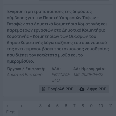
Έγκριση ή μη τροποποίησης της δημόσιας
σύμβασης για την Παροχή Υπηρεσιών Ταφών –
Εκταφών στο Δημοτικό Κοιμητήριο Κομοτηνής και
παρεμφερών εργασιών στο Δημοτικό Κοιμητήριο
Κομοτηνής – Κοιμητηρίων των Οικισμών του
Δήμου Κομοτηνής λόγω αύξησης του οικονομικού
της αντικειμένου βάσει της ισχύουσας νομοθεσίας
που διέπει τον κατώτατο μισθό και το
ημερομίσθιο.
Όργανο / Επιτροπή:
ΑΔΑ:
ΑΑ:
Ημερομηνία:
Δημοτική Επιτροπή
ΡΒΓΓΩΛΟ-
136
2026-04-22
Ξ4Ο
Προβολή PDF
Λήψη PDF
Σελιδοποίηση
Προηγούμενη σελίδα
«
‹‹
…
3
4
5
6
7
8
9
10
11
First page
First