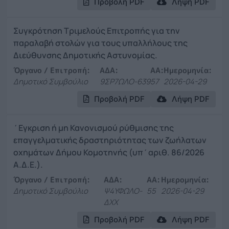
Προβολή PDF
Λήψη PDF
Συγκρότηση Τριμελούς Επιτροπής για την
παραλαβή στολών για τους υπαλλήλους της
Διεύθυνσης Δημοτικής Αστυνομίας.
Όργανο / Επιτροπή:
ΑΔΑ:
ΑΑ:
Ημερομηνία:
Δημοτικό Συμβούλιο
9ΣΡ7ΩΛΟ-639
57
2026-04-29
Προβολή PDF
Λήψη PDF
΄Εγκριση ή μη Κανονισμού ρύθμισης της
επαγγελματικής δραστηριότητας των ζωήλατων
οχημάτων Δήμου Κομοτηνής (υπ΄αριθ. 86/2026
Α.Δ.Ε.).
Όργανο / Επιτροπή:
ΑΔΑ:
ΑΑ:
Ημερομηνία:
Δημοτικό Συμβούλιο
Ψ4ΥΦΩΛΟ-
55
2026-04-29
ΔΧΧ
Προβολή PDF
Λήψη PDF