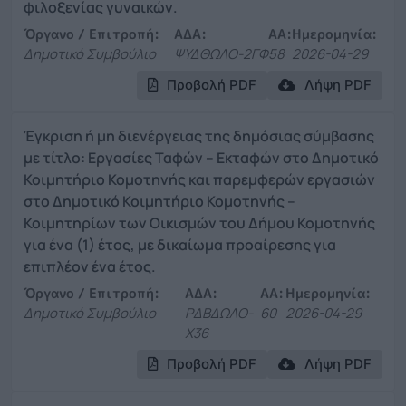
φιλοξενίας γυναικών.
Όργανο / Επιτροπή:
ΑΔΑ:
ΑΑ:
Ημερομηνία:
Δημοτικό Συμβούλιο
ΨΥΔΘΩΛΟ-2ΓΦ
58
2026-04-29
Προβολή PDF
Λήψη PDF
Έγκριση ή μη διενέργειας της δημόσιας σύμβασης
με τίτλο: Εργασίες Ταφών – Εκταφών στο Δημοτικό
Κοιμητήριο Κομοτηνής και παρεμφερών εργασιών
στο Δημοτικό Κοιμητήριο Κομοτηνής –
Κοιμητηρίων των Οικισμών του Δήμου Κομοτηνής
για ένα (1) έτος, με δικαίωμα προαίρεσης για
επιπλέον ένα έτος.
Όργανο / Επιτροπή:
ΑΔΑ:
ΑΑ:
Ημερομηνία:
Δημοτικό Συμβούλιο
ΡΔΒΔΩΛΟ-
60
2026-04-29
Χ36
Προβολή PDF
Λήψη PDF