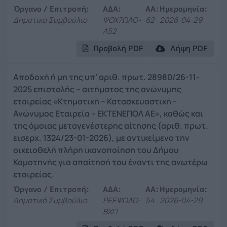
Όργανο / Επιτροπή:
ΑΔΑ:
ΑΑ:
Ημερομηνία:
Δημοτικό Συμβούλιο
ΨΘΧ7ΩΛΟ-
62
2026-04-29
Λ52
Προβολή PDF
Λήψη PDF
Αποδοχή ή μη της υπ’ αριθ. πρωτ. 28980/26-11-
2025 επιστολής – αιτήματος της ανώνυμης
εταιρείας «Κτηματική – Κατασκευαστική -
Ανώνυμος Εταιρεία – ΕΚΤΕΝΕΠΟΛ ΑΕ», καθώς και
της όμοιας μεταγενέστερης αίτησης (αριθ. πρωτ.
εισερχ. 1324/23-01-2026), με αντικείμενο την
οικειοθελή πλήρη ικανοποίηση του Δήμου
Κομοτηνής για απαίτησή του έναντι της ανωτέρω
εταιρείας.
Όργανο / Επιτροπή:
ΑΔΑ:
ΑΑ:
Ημερομηνία:
Δημοτικό Συμβούλιο
ΡΕΕΨΩΛΟ-
54
2026-04-29
ΒΧΠ