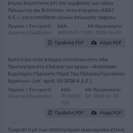
Δήμου Κομοτηνής επί της συμβολής των οδών
Πολυμνίας και Φιλίππου, στην εταιρεία «ΑΒΑΞ
Α.Ε.», για εναπόθεση υλικών επίχωσης τάφρου
Όργανο / Επιτροπή:
ΑΔΑ:
ΑΑ:
Ημερομηνία:
Δημοτικό Συμβούλιο
9Η55ΩΛΟ-7ΤΘ
53
2026-04-29
Προβολή PDF
Λήψη PDF
Κοπή ή όχι ενός ατόμου πλατάνου στην οδό
Πρωταγόρα στο πλαίσιο του έργου: «Ανάπλαση
Ευρύτερης Περιοχής Πέριξ Του Παλαιού Γυμνασίου
Αρρένων» (υπ΄αριθ. 55/2026 Α.Δ.Ε.).
Όργανο / Επιτροπή:
ΑΔΑ:
ΑΑ:
Ημερομηνία:
Δημοτικό Συμβούλιο
ΡΙΞΛΩΛΟ-
59
2026-04-29
ΛΣ5
Προβολή PDF
Λήψη PDF
Έγκριση ή μη των απολογισμών οικονομικού έτους