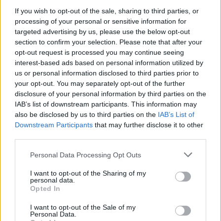
If you wish to opt-out of the sale, sharing to third parties, or
Προβολή PDF
Λήψη PDF
processing of your personal or sensitive information for
targeted advertising by us, please use the below opt-out
Έγκριση ή μη τροποποίησης της δημόσιας
section to confirm your selection. Please note that after your
opt-out request is processed you may continue seeing
σύμβασης για την Παροχή Υπηρεσιών
interest-based ads based on personal information utilized by
Καθαριότητας των χώρων ευθύνης της
us or personal information disclosed to third parties prior to
Διεύθυνσης Μέριμνας και Αλληλεγγύης του Δήμου
your opt-out. You may separately opt-out of the further
λόγω αύξησης του οικονομικού της αντικειμένου
disclosure of your personal information by third parties on the
βάσει της ισχύουσας νομοθεσίας που διέπει τον
IAB’s list of downstream participants. This information may
κατώτατο μισθό και το ημερομίσθιο.
also be disclosed by us to third parties on the
IAB’s List of
Downstream Participants
that may further disclose it to other
Όργανο / Επιτροπή:
ΑΔΑ:
ΑΑ:
Ημερομηνία:
third parties.
Δημοτική Επιτροπή
Ψ9Τ2ΩΛΟ-
135
2026-04-22
Υ3Χ
Personal Data Processing Opt Outs
Προβολή PDF
Λήψη PDF
I want to opt-out of the Sharing of my
personal data.
Opted In
Αποδοχή πάσης φύσεως χρηματοδοτήσεων,
επιχορηγήσεων, συμπεριλαμβανομένων
I want to opt-out of the Sale of my
Personal Data.
κατανομών ΚΑΠ, επιδοτήσεων, δωρεών προς τους