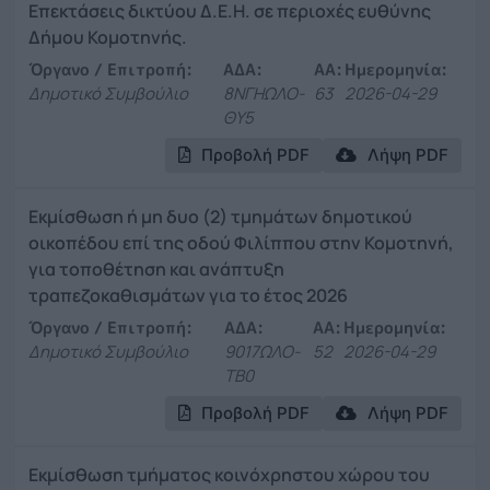
Επεκτάσεις δικτύου Δ.Ε.Η. σε περιοχές ευθύνης
Δήμου Κομοτηνής.
Όργανο / Επιτροπή:
ΑΔΑ:
ΑΑ:
Ημερομηνία:
Δημοτικό Συμβούλιο
8ΝΓΗΩΛΟ-
63
2026-04-29
ΘΥ5
Προβολή PDF
Λήψη PDF
Εκμίσθωση ή μη δυο (2) τμημάτων δημοτικού
οικοπέδου επί της οδού Φιλίππου στην Κομοτηνή,
για τοποθέτηση και ανάπτυξη
τραπεζοκαθισμάτων για το έτος 2026
Όργανο / Επιτροπή:
ΑΔΑ:
ΑΑ:
Ημερομηνία:
Δημοτικό Συμβούλιο
9017ΩΛΟ-
52
2026-04-29
ΤΒ0
Προβολή PDF
Λήψη PDF
Εκμίσθωση τμήματος κοινόχρηστου χώρου του